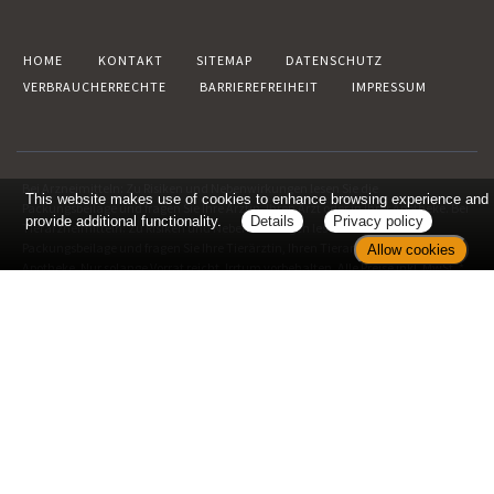
HOME
KONTAKT
SITEMAP
DATENSCHUTZ
VERBRAUCHERRECHTE
BARRIEREFREIHEIT
IMPRESSUM
Bei Arzneimitteln: Zu Risiken und Nebenwirkungen lesen Sie die
This website makes use of cookies to enhance browsing experience and
Packungsbeilage und fragen Sie Ihre Ärztin, Ihren Arzt oder in Ihrer Apotheke. Bei
provide additional functionality.
Details
Privacy policy
Tierarzneimitteln: Zu Risiken und Nebenwirkungen lesen Sie die
Packungsbeilage und fragen Sie Ihre Tierärztin, Ihren Tierarzt oder in Ihrer
Allow cookies
Apotheke. Nur solange Vorrat reicht. Irrtum vorbehalten. Alle Preise inkl. MwSt. *
Sparpotential gegenüber der unverbindlichen Preisempfehlung des Herstellers
(UVP) oder der unverbindlichen Herstellermeldung des
Apothekenverkaufspreises (UAVP) an die Informationsstelle für
Arzneispezialitäten (IFA GmbH) / nur bei rezeptfreien Produkten außer Büchern.
UVP = Unverbindliche Preisempfehlung des Herstellers (UVP). AVP =
Apothekenverkaufspreis (AVP). Der AVP ist keine unverbindliche Preisempfehlung
der Hersteller. Der AVP ist ein von den Apotheken selbst in Ansatz gebrachter Preis
für rezeptfreie Arzneimittel, der in der Höhe dem für Apotheken verbindlichen
Arzneimittel Abgabepreis entspricht, zu dem eine Apotheke in bestimmten
Fällen das Produkt mit der gesetzlichen Krankenversicherung abrechnet. Im
Gegensatz zum AVP ist die gebräuchliche UVP eine Empfehlung der Hersteller.