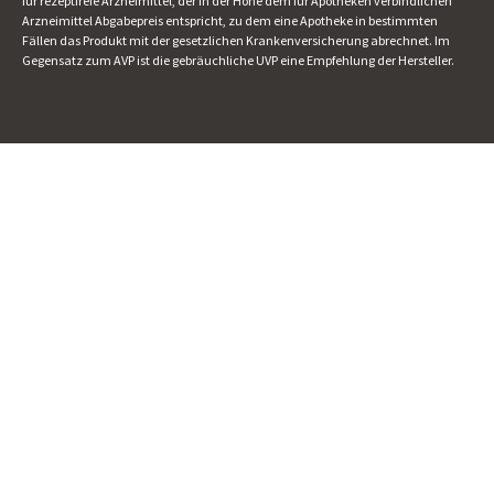
für rezeptfreie Arzneimittel, der in der Höhe dem für Apotheken verbindlichen
Arzneimittel Abgabepreis entspricht, zu dem eine Apotheke in bestimmten
Fällen das Produkt mit der gesetzlichen Krankenversicherung abrechnet. Im
Gegensatz zum AVP ist die gebräuchliche UVP eine Empfehlung der Hersteller.