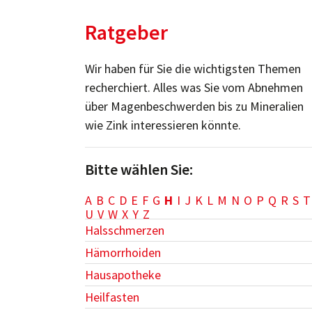
Ratgeber
Wir haben für Sie die wichtigsten Themen
recherchiert. Alles was Sie vom Abnehmen
über Magenbeschwerden bis zu Mineralien
wie Zink interessieren könnte.
Bitte wählen Sie:
A
B
C
D
E
F
G
H
I
J
K
L
M
N
O
P
Q
R
S
T
U
V
W
X
Y
Z
Halsschmerzen
Hämorrhoiden
Hausapotheke
Heilfasten