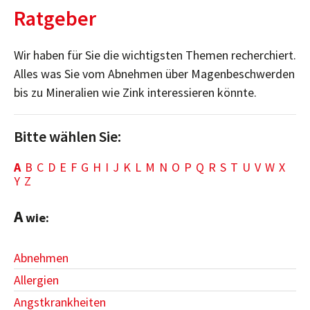
Ratgeber
Wir haben für Sie die wichtigsten Themen recherchiert.
Alles was Sie vom Abnehmen über Magenbeschwerden
bis zu Mineralien wie Zink interessieren könnte.
Bitte wählen Sie:
A
B
C
D
E
F
G
H
I
J
K
L
M
N
O
P
Q
R
S
T
U
V
W
X
Y
Z
A
wie:
Abnehmen
Allergien
Angstkrankheiten